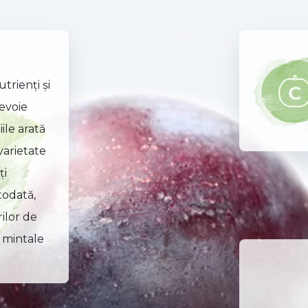
trienţi şi
evoie
ile arată
varietate
ţi
todată,
ilor de
i mintale