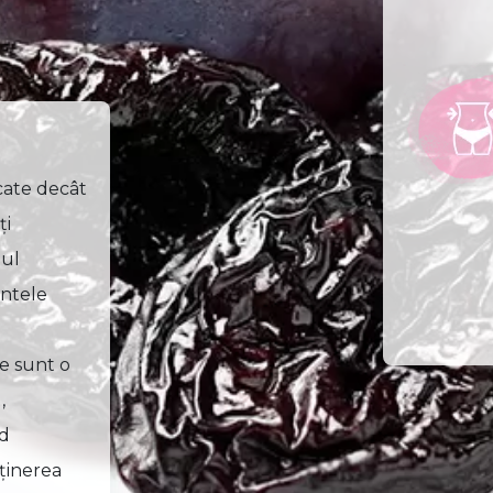
cate decât
ţi
pul
entele
te sunt o
,
nd
ţinerea