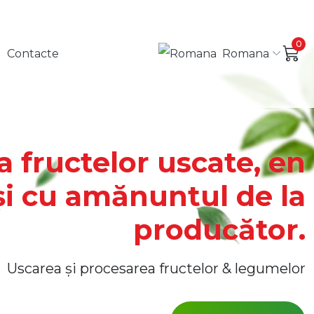
0
Romana
Contacte
 fructelor uscate, en
și cu amănuntul de la
producător.
Uscarea și procesarea fructelor & legumelor