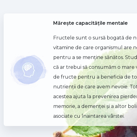
Mărește capacitățile mentale
Fructele sunt o sursă bogată de nu
vitamine de care organismul are n
pentru a se menţine sănătos. Studi
că ar trebui să consumăm o mare 
de fructe pentru a beneficia de to
nutrienţii de care avem nevoie. To
acestea ajuta la prevenirea pierder
memorie, a demenţei şi a altor bol
asociate cu înaintarea vârstei.