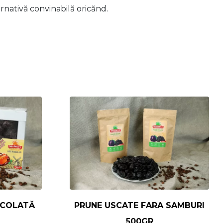
rnativă convinabilă oricănd.
OCOLATĂ
PRUNE USCATE FARA SAMBURI
500GR