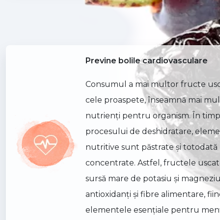
Previne bolile cardiovasculare
Consumul a mai multor fructe us
cele proaspete, înseamnă mai mul
nutrienţi pentru organism. În tim
procesului de deshidratare, elem
nutritive sunt păstrate şi totodată
concentrate. Astfel, fructele usca
sursă mare de potasiu şi magneziu
antioxidanţi şi fibre alimentare, fii
elementele esenţiale pentru men