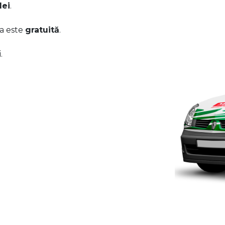
lei
.
ea este
gratuită
.
.