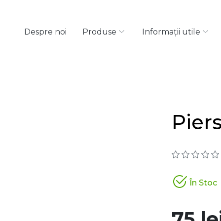
Despre noi
Produse
Informații utile
Pier
În Stoc
75 le