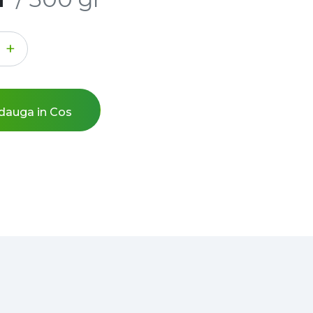
+
auga in Cos