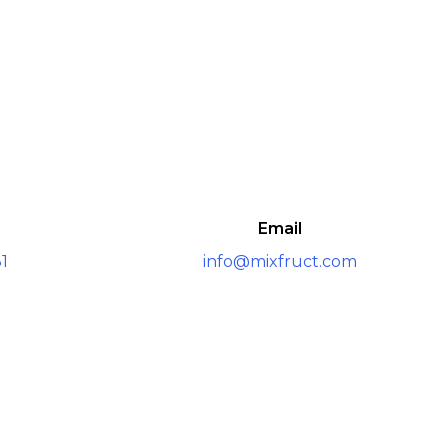
Email
1
info@mixfruct.com