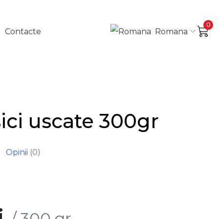
0
Romana
Contacte
sici uscate 300gr
Opinii
(0)
i
/ 300 gr